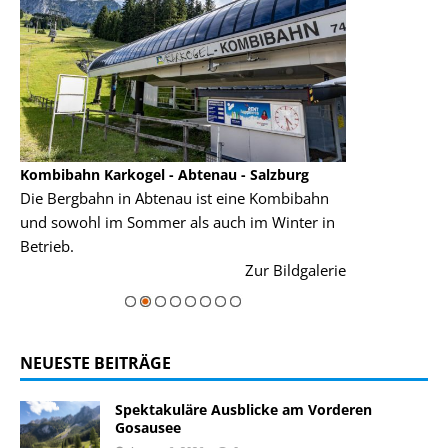
Kombibahn Karkogel - Abtenau - Salzburg
Garmisch-Part
Die Bergbahn in Abtenau ist eine Kombibahn
Garmisch-Parte
und sowohl im Sommer als auch im Winter in
der Hauptorte 
Betrieb.
einer Grandios
rie
Zur Bildgalerie
majestätisch...
NEUESTE BEITRÄGE
Spektakuläre Ausblicke am Vorderen
Gosausee