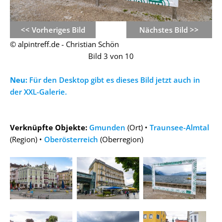
<< Vorheriges Bild
Nächstes Bild >>
© alpintreff.de - Christian Schön
Bild 3 von 10
Neu:
Für den Desktop gibt es dieses Bild jetzt auch in
der XXL-Galerie.
Verknüpfte Objekte:
Gmunden
(Ort) •
Traunsee-Almtal
(Region) •
Oberösterreich
(Oberregion)