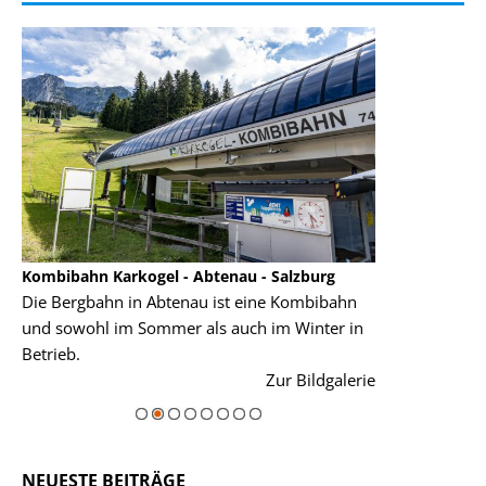
Kombibahn Karkogel - Abtenau - Salzburg
Garmisch-Part
Die Bergbahn in Abtenau ist eine Kombibahn
Garmisch-Parte
und sowohl im Sommer als auch im Winter in
der Hauptorte 
Betrieb.
einer Grandios
rie
Zur Bildgalerie
majestätisch...
NEUESTE BEITRÄGE