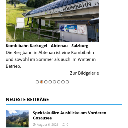
Kombibahn Karkogel - Abtenau - Salzburg
Garmisch-Part
Die Bergbahn in Abtenau ist eine Kombibahn
Garmisch-Parte
und sowohl im Sommer als auch im Winter in
der Hauptorte 
Betrieb.
einer Grandios
rie
Zur Bildgalerie
majestätisch...
NEUESTE BEITRÄGE
Spektakuläre Ausblicke am Vorderen
Gosausee
August 6, 2026
0