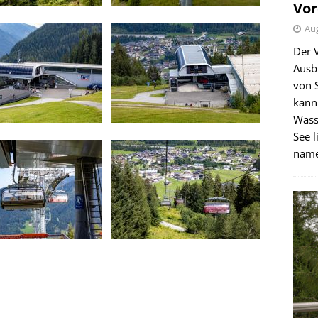
Vor
Aug
Der 
Ausb
von 
kann
Wass
See l
name