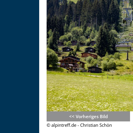
Asitzbahn - Leogang - Bilder
<< Vorheriges Bild
Schau Dir hier Bilder der Asitzbah
© alpintreff.de - Christian Schön
an.