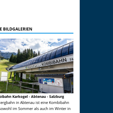
E BILDGALERIEN
ibahn Karkogel - Abtenau - Salzburg
Garmisch-Partenkirch
Bergbahn in Abtenau ist eine Kombibahn
Garmisch-Partenkirchen
sowohl im Sommer als auch im Winter in
der Hauptorte in Deuts