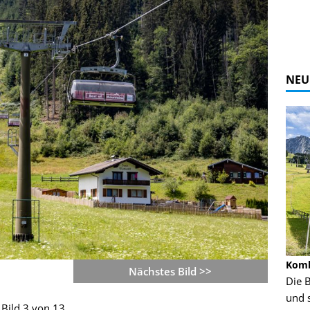
NEU
Alpine Coaster - Imst - Tirol - Bilder
Komb
Nächstes Bild >>
n in Leogang
Mehr als 3,5 Kilometer Fahrspaß auf dem
Die 
Alpine Coaster in Imst! Hier kannst Du Dir
und 
Bild 3 von 13