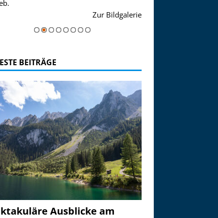
eb.
einer Grandiosen Alpen
Zur Bildgalerie
majestätisch...
ESTE BEITRÄGE
ktakuläre Ausblicke am