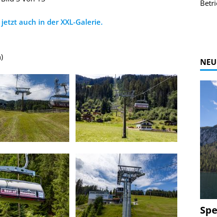
r Bildgalerie
Bilder des Coasters ansehen.
Betri
Zur Bildgalerie
jetzt auch in der XXL-Galerie.
)
NEU
Spe