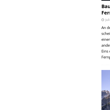
Bau
Fer
Jul
An d
schei
einen
ande
Eins 
Fernp