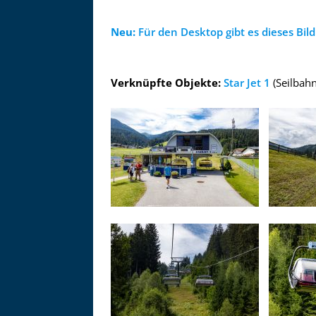
Zu
Neu:
Für den Desktop gibt es dieses Bild 
Verknüpfte Objekte:
Star Jet 1
(Seilbahn