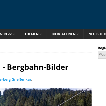
ONEN <<
THEMEN
BILDGALERIEN
NEUESTE 
Regi
u - Bergbahn-Bilder
rberg Grießenkar
.