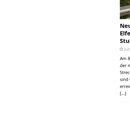
Ne
Elf
Stu
Jul
Am 8.
der 
Stre
sind
erre
[…]