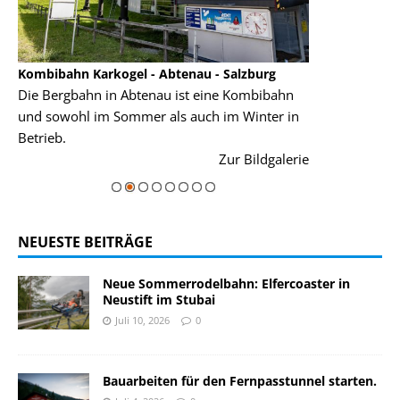
Kombibahn Karkogel - Abtenau - Salzburg
Garmisch-Part
Die Bergbahn in Abtenau ist eine Kombibahn
Garmisch-Parte
und sowohl im Sommer als auch im Winter in
der Hauptorte 
Betrieb.
einer Grandios
rie
Zur Bildgalerie
majestätisch...
NEUESTE BEITRÄGE
Neue Sommerrodelbahn: Elfercoaster in
Neustift im Stubai
Juli 10, 2026
0
Bauarbeiten für den Fernpasstunnel starten.