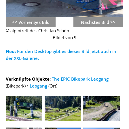
<< Vorheriges Bild
Nächstes Bild >>
© alpintreff.de - Christian Schön
Bild 4 von 9
Neu:
Für den Desktop gibt es dieses Bild jetzt auch in
der XXL-Galerie.
Verknüpfte Objekte:
The EPIC Bikepark Leogang
(Bikepark) •
Leogang
(Ort)