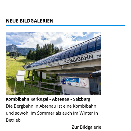
NEUE BILDGALERIEN
Kombibahn Karkogel - Abtenau - Salzburg
Garmisch-Part
Die Bergbahn in Abtenau ist eine Kombibahn
Garmisch-Parte
und sowohl im Sommer als auch im Winter in
der Hauptorte 
Betrieb.
einer Grandios
rie
Zur Bildgalerie
majestätisch...