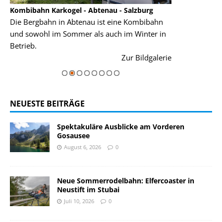
Kombibahn Karkogel - Abtenau - Salzburg
Garmisch-Part
Die Bergbahn in Abtenau ist eine Kombibahn
Garmisch-Parte
und sowohl im Sommer als auch im Winter in
der Hauptorte 
Betrieb.
einer Grandios
rie
Zur Bildgalerie
majestätisch...
NEUESTE BEITRÄGE
Spektakuläre Ausblicke am Vorderen
Gosausee
August 6, 2026
0
Neue Sommerrodelbahn: Elfercoaster in
Neustift im Stubai
Juli 10, 2026
0