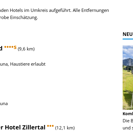
enden Hotels im Umkreis aufgeführt. Alle Entfernungen
grobe Einschätzung.
NEU
••••s
ld
(9,6 km)
una, Haustiere erlaubt
auna
Alpine Coaster - Imst - Tirol - Bilder
Komb
n in Leogang
Mehr als 3,5 Kilometer Fahrspaß auf dem
Die 
•••
r Hotel Zillertal
Alpine Coaster in Imst! Hier kannst Du Dir
(12,1 km)
und 