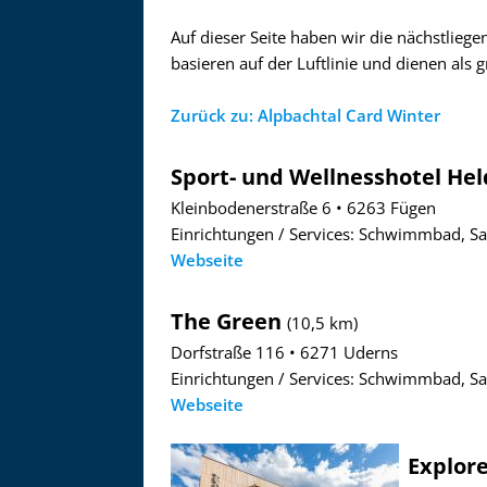
Auf dieser Seite haben wir die nächstlieg
basieren auf der Luftlinie und dienen als 
Zurück zu: Alpbachtal Card Winter
Sport- und Wellnesshotel He
Kleinbodenerstraße 6 • 6263 Fügen
Einrichtungen / Services: Schwimmbad, Sa
Webseite
The Green
(10,5 km)
Dorfstraße 116 • 6271 Uderns
Einrichtungen / Services: Schwimmbad, S
Webseite
Asitzbahn - Leogang - Bilder
Schau Dir hier Bilder der Asitzbah
Explore
an.