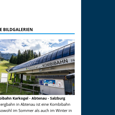
E BILDGALERIEN
ibahn Karkogel - Abtenau - Salzburg
Garmisch-Partenkirch
Bergbahn in Abtenau ist eine Kombibahn
Garmisch-Partenkirchen
sowohl im Sommer als auch im Winter in
der Hauptorte in Deuts