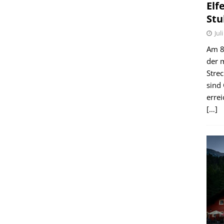
Elf
Stu
Jul
Am 8.
der 
Stre
sind
erre
[…]