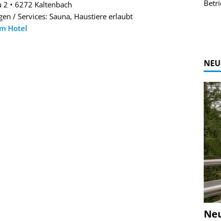
r Bildgalerie
Bilder des Coasters ansehen.
Betri
 2 • 6272 Kaltenbach
Zur Bildgalerie
gen / Services: Sauna, Haustiere erlaubt
um Hotel
NEU
Ne