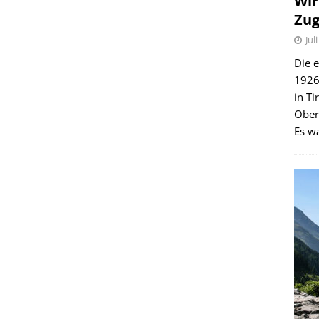
Wir
Zug
Jul
Die e
1926 
in Ti
Ober
Es wa