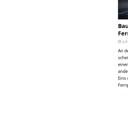
Bau
Fer
Jul
An d
schei
einen
ande
Eins 
Fernp