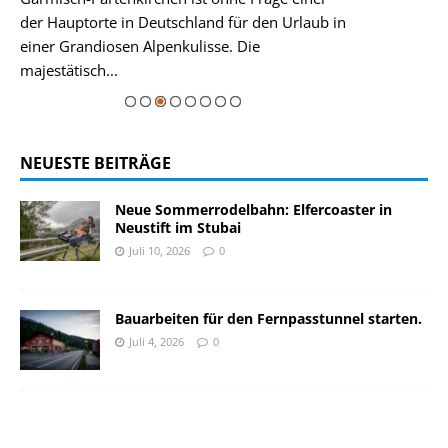
in
der Hauptorte in Deutschland für den Urlaub in
Elfer im Stubai
einer Grandiosen Alpenkulisse. Die
rie
majestätisch...
Zur Bildgalerie
NEUESTE BEITRÄGE
Neue Sommerrodelbahn: Elfercoaster in
Neustift im Stubai
Juli 10, 2026
0
Bauarbeiten für den Fernpasstunnel starten.
Juli 4, 2026
0