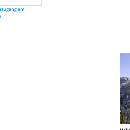
eezugang am
e
z