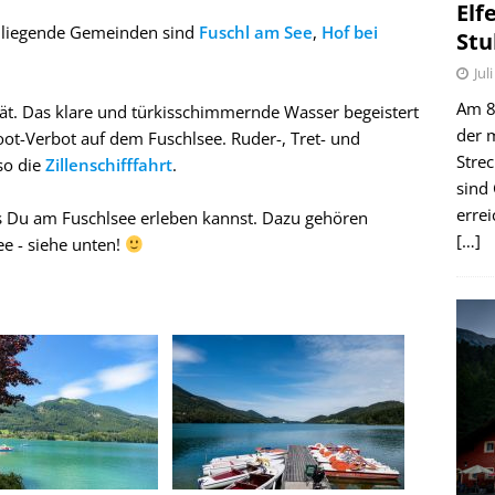
Elf
Anliegende Gemeinden sind
Fuschl am See
,
Hof bei
Stu
Jul
Am 8.
tät. Das klare und türkisschimmernde Wasser begeistert
der 
oot-Verbot auf dem Fuschlsee. Ruder-, Tret- und
Stre
so die
Zillenschifffahrt
.
sind
erre
 Du am Fuschlsee erleben kannst. Dazu gehören
[…]
e - siehe unten!