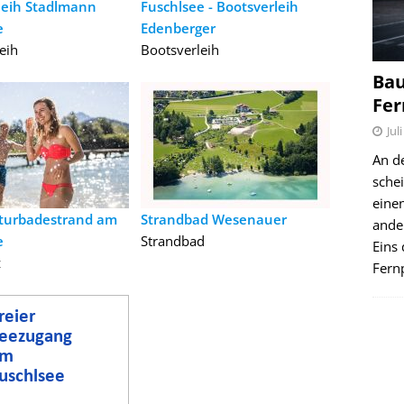
leih Stadlmann
Fuschlsee - Bootsverleih
e
Edenberger
eih
Bootsverleih
Bau
Fer
Jul
An d
schei
einen
turbadestrand am
Strandbad Wesenauer
ande
e
Strandbad
Eins 
z
Fernp