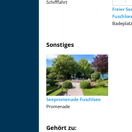
Schifffahrt
Freier S
Fuschlse
Badeplat
Sonstiges
Seepromenade Fuschlsee
Promenade
Gehört zu: