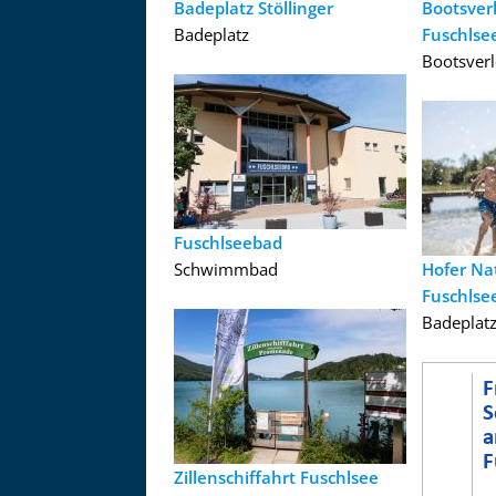
Badeplatz Stöllinger
Bootsver
Badeplatz
Fuschlse
Bootsverl
Fuschlseebad
Schwimmbad
Hofer Na
Fuschlse
Badeplat
Zillenschiffahrt Fuschlsee