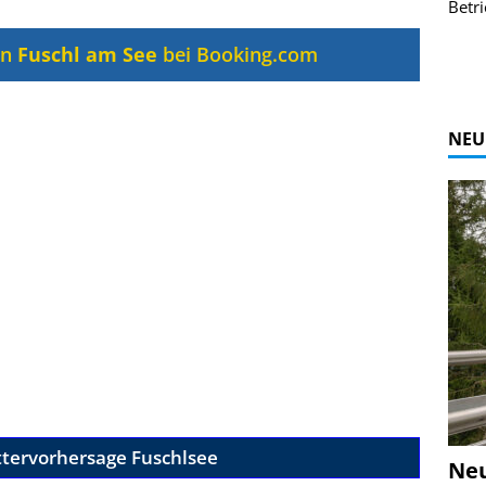
r Bildgalerie
Bilder des Coasters ansehen.
Betri
Zur Bildgalerie
in
Fuschl am See
bei Booking.com
NEU
ttervorhersage Fuschlsee
Ne