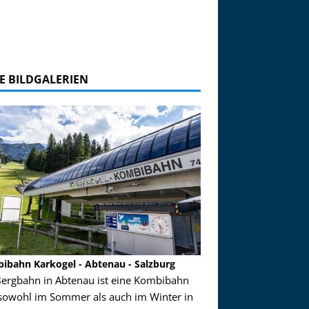
E BILDGALERIEN
ibahn Karkogel - Abtenau - Salzburg
Garmisch-Partenkirch
Bergbahn in Abtenau ist eine Kombibahn
Garmisch-Partenkirchen
sowohl im Sommer als auch im Winter in
der Hauptorte in Deuts