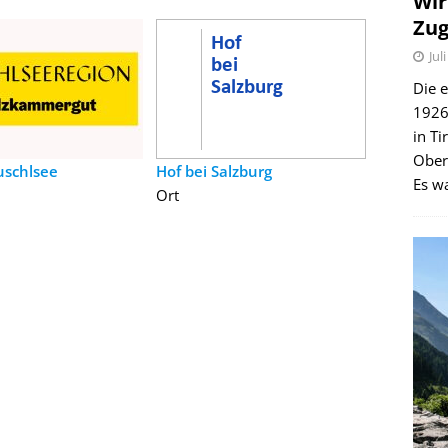
Wir
Zug
Jul
Die e
1926 
in Ti
Ober
uschlsee
Hof bei Salzburg
Es wa
Ort