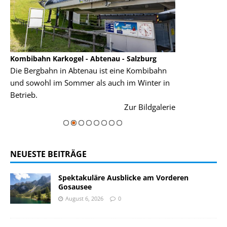
Kombibahn Karkogel - Abtenau - Salzburg
Garmisch-Part
Die Bergbahn in Abtenau ist eine Kombibahn
Garmisch-Parte
und sowohl im Sommer als auch im Winter in
der Hauptorte 
Betrieb.
einer Grandios
rie
Zur Bildgalerie
majestätisch...
NEUESTE BEITRÄGE
Spektakuläre Ausblicke am Vorderen
Gosausee
August 6, 2026
0