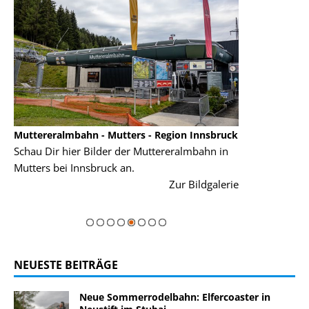
Muttereralmbahn - Mutters - Region Innsbruck
Serlesbahn - Mi
n
Schau Dir hier Bilder der Muttereralmbahn in
Hier sind Bild
Mutters bei Innsbruck an.
Dich.
rie
Zur Bildgalerie
NEUESTE BEITRÄGE
Neue Sommerrodelbahn: Elfercoaster in