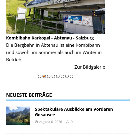
Kombibahn Karkogel - Abtenau - Salzburg
Garmisch-Part
Die Bergbahn in Abtenau ist eine Kombibahn
Garmisch-Parte
und sowohl im Sommer als auch im Winter in
der Hauptorte 
Betrieb.
einer Grandios
rie
Zur Bildgalerie
majestätisch...
NEUESTE BEITRÄGE
Spektakuläre Ausblicke am Vorderen
Gosausee
August 6, 2026
0