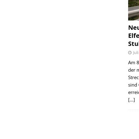
Ne
Elf
Stu
Jul
Am 8.
der 
Stre
sind
erre
[…]