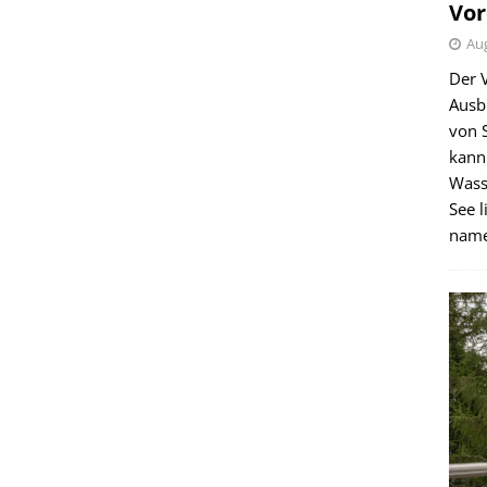
Vor
Aug
Der 
Ausb
von 
kann
Wass
See l
name