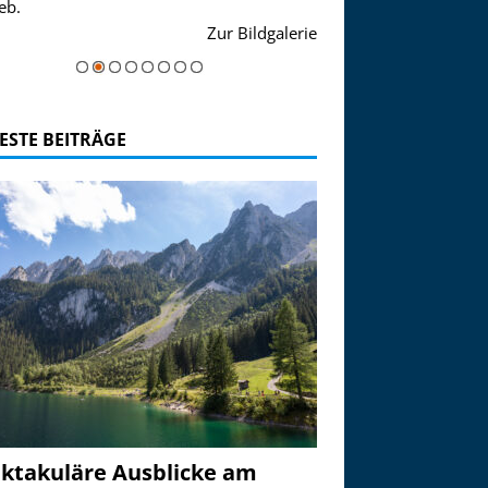
eb.
einer Grandiosen Alpen
Zur Bildgalerie
majestätisch...
ESTE BEITRÄGE
ktakuläre Ausblicke am