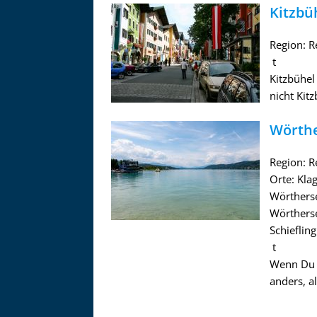
Kitzbü
Region: R
t
Kitzbühel 
nicht Kit
Wörth
Region: R
Orte: Kl
Wörthers
Wörtherse
Schieflin
t
Wenn Du d
Asitzbahn - Leogang - Bilder
anders, al
Schau Dir hier Bilder der Asitzbah
an.