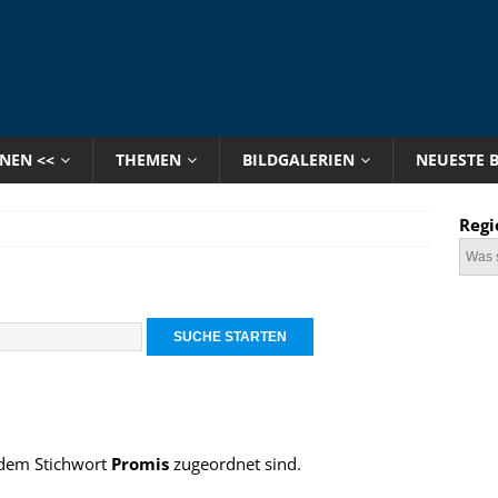
ONEN <<
THEMEN
BILDGALERIEN
NEUESTE 
Regi
e dem Stichwort
Promis
zugeordnet sind.