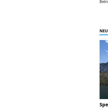
r Bildgalerie
Bilder des Coasters ansehen.
Betri
Zur Bildgalerie
NEU
Spe