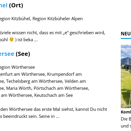
hel
(Ort)
egion Kitzbühel, Region Kitzbüheler Alpen
(viele wissen nicht, dass es mit „e“ geschrieben wird,
NEU
zbühl
) ist beka ...
ersee
(See)
egion Wörthersee
agenfurt am Wörthersee, Krumpendorf am
ee, Techelsberg am Wörthersee, Velden am
e, Maria Wörth, Pörtschach am Wörthersee,
g am Wörthersee, Keutschach am See
en Wörthersee das erste Mal siehst, kannst Du nicht
Alpine Coaster - Imst - Tirol - Bilder
Komb
s beeindruckt sein. Seine in ...
n in Leogang
Mehr als 3,5 Kilometer Fahrspaß auf dem
Die 
Alpine Coaster in Imst! Hier kannst Du Dir
und 