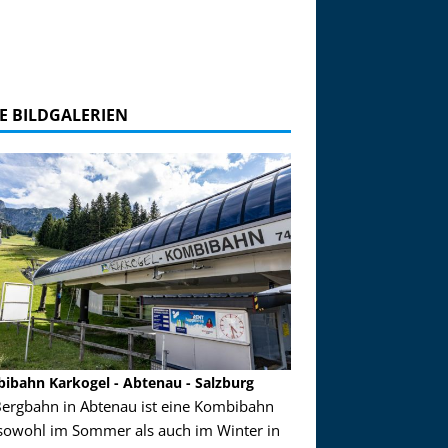
E BILDGALERIEN
ibahn Karkogel - Abtenau - Salzburg
Garmisch-Partenkirch
Bergbahn in Abtenau ist eine Kombibahn
Garmisch-Partenkirchen
sowohl im Sommer als auch im Winter in
der Hauptorte in Deuts