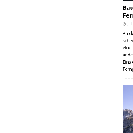
Bau
Fer
Jul
An d
schei
einen
ande
Eins 
Fernp