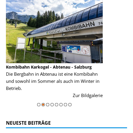
Kombibahn Karkogel - Abtenau - Salzburg
Garmisch-Part
Die Bergbahn in Abtenau ist eine Kombibahn
Garmisch-Parte
und sowohl im Sommer als auch im Winter in
der Hauptorte 
Betrieb.
einer Grandios
rie
Zur Bildgalerie
majestätisch...
NEUESTE BEITRÄGE