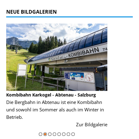
NEUE BILDGALERIEN
Kombibahn Karkogel - Abtenau - Salzburg
Garmisch-Part
Die Bergbahn in Abtenau ist eine Kombibahn
Garmisch-Parte
und sowohl im Sommer als auch im Winter in
der Hauptorte 
Betrieb.
einer Grandios
rie
Zur Bildgalerie
majestätisch...