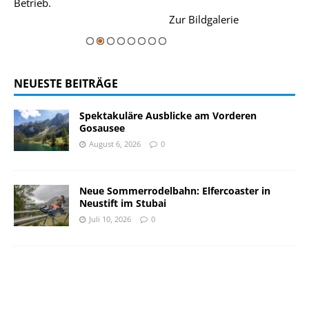
Betrieb.
einer Grandios
rie
Zur Bildgalerie
majestätisch...
NEUESTE BEITRÄGE
Spektakuläre Ausblicke am Vorderen
Gosausee
August 6, 2026
0
Neue Sommerrodelbahn: Elfercoaster in
Neustift im Stubai
Juli 10, 2026
0