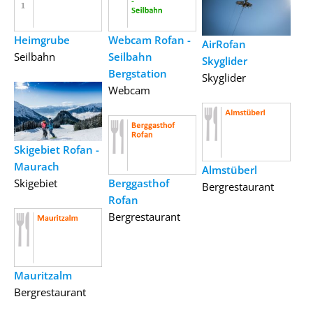
Heimgrube
Webcam Rofan -
AirRofan
Seilbahn
Seilbahn
Skyglider
Bergstation
Skyglider
Webcam
Skigebiet Rofan -
Maurach
Almstüberl
Skigebiet
Berggasthof
Bergrestaurant
Rofan
Bergrestaurant
Mauritzalm
Bergrestaurant