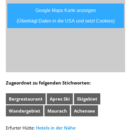
Google Maps Karte anzeigen
(Überträgt Daten in die USA und setzt Cookies)
Zugeordnet zu folgenden Stichworten:
Bergrestaurant
Apres Ski
Skigebiet
Wandergebiet
Maurach
Achensee
Erfurter Hütte:
Hotels in der Nähe