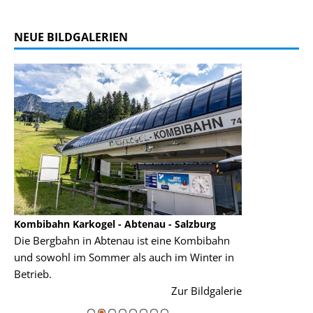
NEUE BILDGALERIEN
Kombibahn Karkogel - Abtenau - Salzburg
Garmisch-Part
Die Bergbahn in Abtenau ist eine Kombibahn
Garmisch-Parte
und sowohl im Sommer als auch im Winter in
der Hauptorte 
Betrieb.
einer Grandios
rie
Zur Bildgalerie
majestätisch...