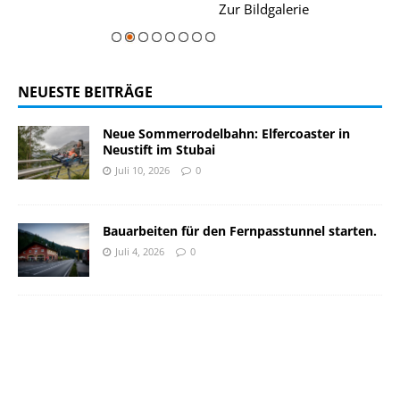
rie
Zur Bildgalerie
majestätisch...
NEUESTE BEITRÄGE
Neue Sommerrodelbahn: Elfercoaster in
Neustift im Stubai
Juli 10, 2026
0
Bauarbeiten für den Fernpasstunnel starten.
Juli 4, 2026
0