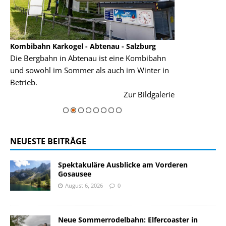
Kombibahn Karkogel - Abtenau - Salzburg
Garmisch-Part
Die Bergbahn in Abtenau ist eine Kombibahn
Garmisch-Parte
und sowohl im Sommer als auch im Winter in
der Hauptorte 
Betrieb.
einer Grandios
rie
Zur Bildgalerie
majestätisch...
NEUESTE BEITRÄGE
Spektakuläre Ausblicke am Vorderen
Gosausee
August 6, 2026
0
Neue Sommerrodelbahn: Elfercoaster in