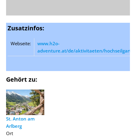
Zusatzinfos:
Webseite:
www.h2o-
adventure.at/de/aktivitaeten/hochseilgarte
Gehört zu:
St. Anton am
Arlberg
Ort