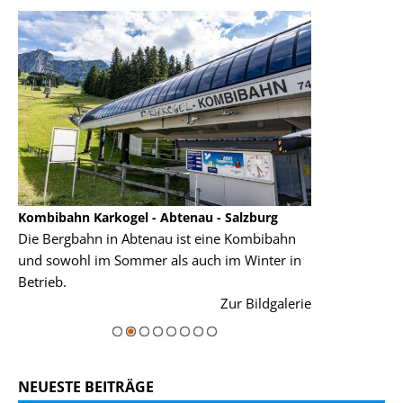
Kombibahn Karkogel - Abtenau - Salzburg
Garmisch-Part
Die Bergbahn in Abtenau ist eine Kombibahn
Garmisch-Parte
und sowohl im Sommer als auch im Winter in
der Hauptorte 
Betrieb.
einer Grandios
rie
Zur Bildgalerie
majestätisch...
NEUESTE BEITRÄGE