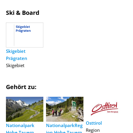
Ski & Board
Skigebiet
Prägraten
Skigebiet
Gehört zu:
Osttirol
Nationalpark
NationalparkReg
Region
Hohe Tauern
ion Hohe Tauern