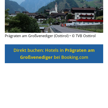
Prägraten am Großvenediger (Osttirol) • © TVB Osttirol
Direkt buchen: Hotels in
Prägraten am
Großvenediger
bei Booking.com