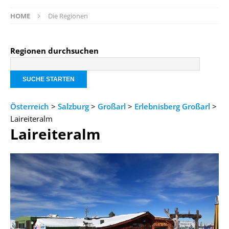
HOME
Die Regionen
Regionen durchsuchen
Österreich
>
Salzburg
>
Großarl
>
Erlebnisberg Großarl
>
Laireiteralm
Laireiteralm