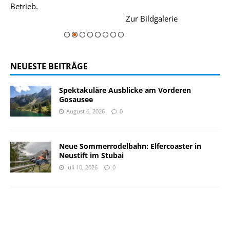
Betrieb.
einer Grandios
rie
Zur Bildgalerie
majestätisch...
NEUESTE BEITRÄGE
Spektakuläre Ausblicke am Vorderen
Gosausee
August 6, 2026
0
Neue Sommerrodelbahn: Elfercoaster in
Neustift im Stubai
Juli 10, 2026
0