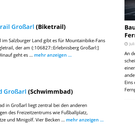
rail Großarl
(Biketrail)
Bau
Fer
l im Salzburger Land gibt es für Mountainbike-Fans
Jul
gletrail, der am {:106827::Erlebnisberg Großarl:]
An d
Hinauf geht es ...
mehr anzeigen ...
schei
einen
ande
Eins 
Fernp
d Großarl
(Schwimmbad)
ad in Großarl liegt zentral bei den anderen
gen des Freizeitzentrums wie Fußballplatz,
tze und Minigolf. Vier Becken ...
mehr anzeigen ...