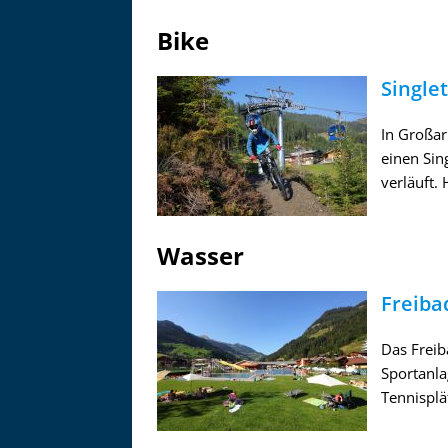
Bike
Singlet
In Großar
einen Sin
verläuft. 
Wasser
Freiba
Das Freib
Sportanla
Tennisplä