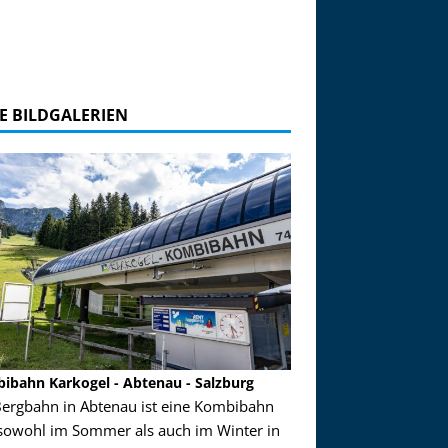
E BILDGALERIEN
ibahn Karkogel - Abtenau - Salzburg
Garmisch-Partenkirch
Bergbahn in Abtenau ist eine Kombibahn
Garmisch-Partenkirchen
sowohl im Sommer als auch im Winter in
der Hauptorte in Deuts