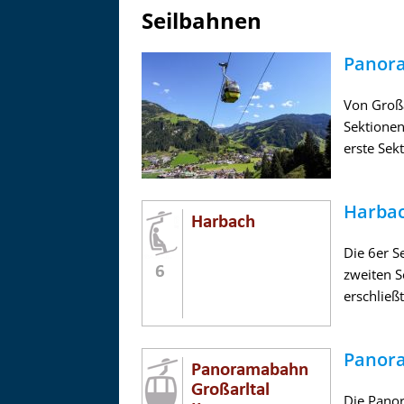
Seilbahnen
Panora
Von Großa
Sektionen
erste Sekt
Harba
Die 6er S
zweiten S
erschließt
Panora
Die Panor