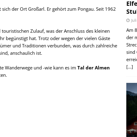
Elf
 sich der Ort Großarl. Er gehört zum Pongau. Seit 1962
Stu
Jul
Am 8.
l touristischen Zulauf, was der Anschluss des kleinen
der 
hr begünstigt hat. Trotz oder wegen der vielen Gäste
Stre
tümer und Traditionen verbunden, was durch zahlreiche
sind
ind, anschaulich ist.
erre
[…]
rte Wanderwege und -wie kann es im
Tal der Almen
ten.