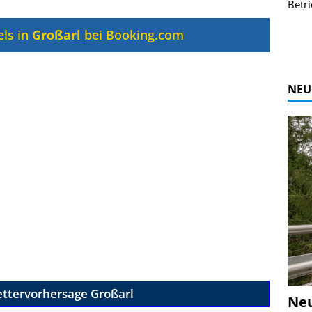
r Bildgalerie
Bilder des Coasters ansehen.
Betri
Zur Bildgalerie
els in
Großarl
bei Booking.com
NEU
ettervorhersage Großarl
Ne