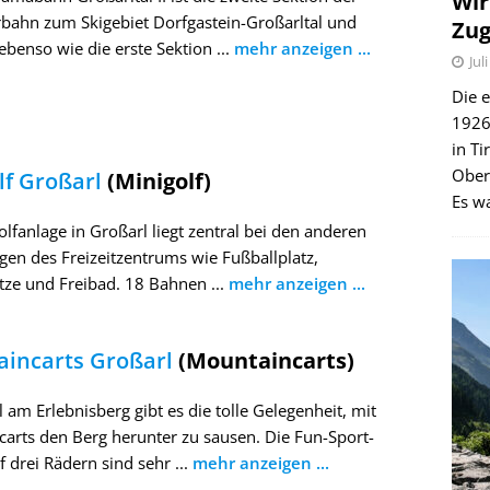
Wir
bahn zum Skigebiet Dorfgastein-Großarltal und
Zug
ebenso wie die erste Sektion ...
mehr anzeigen ...
Jul
Die e
1926 
in Ti
Ober
lf Großarl
(Minigolf)
Es wa
olfanlage in Großarl liegt zentral bei den anderen
gen des Freizeitzentrums wie Fußballplatz,
tze und Freibad. 18 Bahnen ...
mehr anzeigen ...
incarts Großarl
(Mountaincarts)
l am Erlebnisberg gibt es die tolle Gelegenheit, mit
arts den Berg herunter zu sausen. Die Fun-Sport-
f drei Rädern sind sehr ...
mehr anzeigen ...