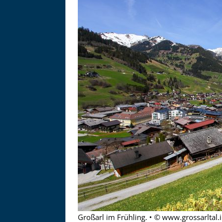
Asitzbahn - Leogang - Bilder
Schau Dir hier Bilder der Asitzbah
an.
Großarl im Frühling. • © www.grossarltal.