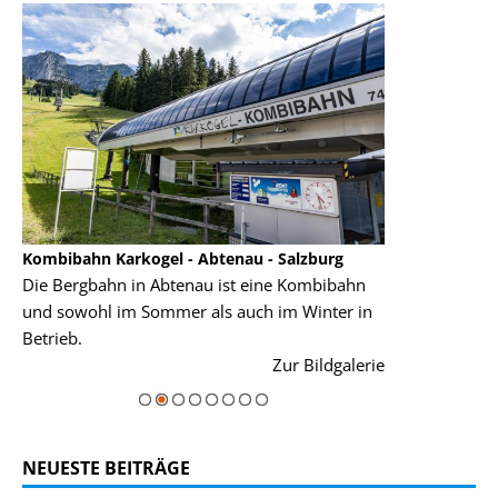
Kombibahn Karkogel - Abtenau - Salzburg
Garmisch-Part
Die Bergbahn in Abtenau ist eine Kombibahn
Garmisch-Parte
und sowohl im Sommer als auch im Winter in
der Hauptorte 
Betrieb.
einer Grandios
rie
Zur Bildgalerie
majestätisch...
NEUESTE BEITRÄGE