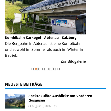
Kombibahn Karkogel - Abtenau - Salzburg
Garmisch-Part
Die Bergbahn in Abtenau ist eine Kombibahn
Garmisch-Parte
und sowohl im Sommer als auch im Winter in
der Hauptorte 
Betrieb.
einer Grandios
rie
Zur Bildgalerie
majestätisch...
NEUESTE BEITRÄGE
Spektakuläre Ausblicke am Vorderen
Gosausee
August 6, 2026
0