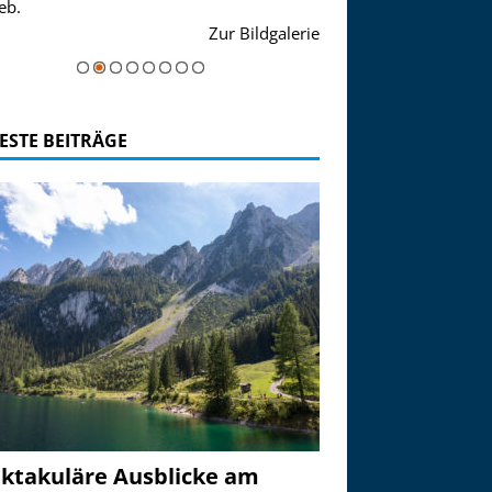
eb.
einer Grandiosen Alpen
Zur Bildgalerie
majestätisch...
ESTE BEITRÄGE
ktakuläre Ausblicke am