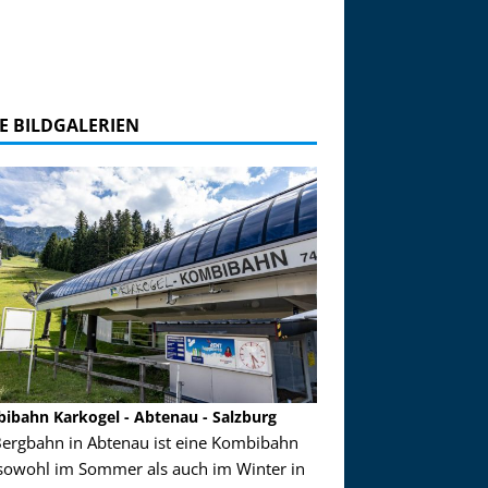
E BILDGALERIEN
ibahn Karkogel - Abtenau - Salzburg
Garmisch-Partenkirch
Bergbahn in Abtenau ist eine Kombibahn
Garmisch-Partenkirchen
sowohl im Sommer als auch im Winter in
der Hauptorte in Deuts