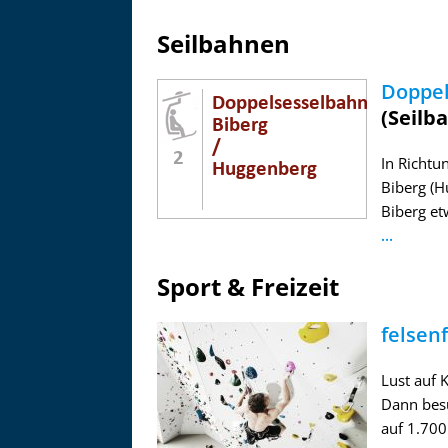
Seilbahnen
Doppel
(Seilb
In Richtu
Biberg (
Biberg et
...
Sport & Freizeit
felsenf
Lust auf 
Dann besu
auf 1.700