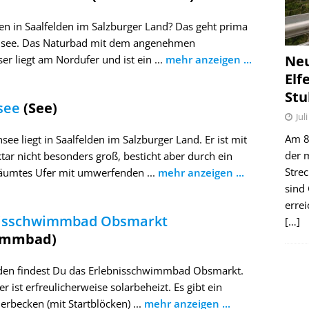
n in Saalfelden im Salzburger Land? Das geht prima
nsee. Das Naturbad mit dem angenehmen
Ne
r liegt am Nordufer und ist ein ...
mehr anzeigen ...
Elf
Stu
see
(See)
Jul
Am 8.
see liegt in Saalfelden im Salzburger Land. Er ist mit
der 
tar nicht besonders groß, besticht aber durch ein
Stre
umtes Ufer mit umwerfenden ...
mehr anzeigen ...
sind
erre
nisschwimmbad Obsmarkt
[…]
immbad)
lden findest Du das Erlebnisschwimmbad Obsmarkt.
 ist erfreulicherweise solarbeheizt. Es gibt ein
becken (mit Startblöcken) ...
mehr anzeigen ...