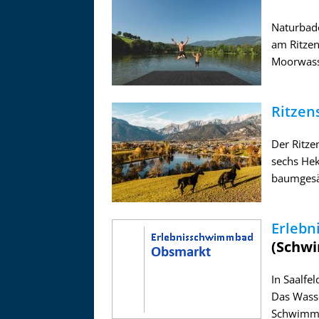
Naturbade
am Ritze
Moorwasse
Ritzen
Der Ritzen
sechs Hek
baumgesä
Erleb
(Schw
In Saalfe
Das Wasser
Schwimmer