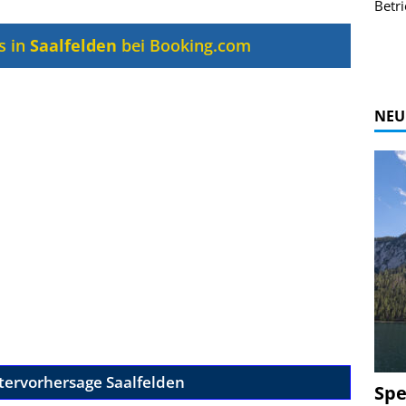
r Bildgalerie
Bilder des Coasters ansehen.
Betri
Zur Bildgalerie
s in
Saalfelden
bei Booking.com
NEU
tervorhersage Saalfelden
Spe