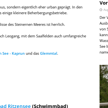
Vor
mus, sondern eigentlich eher urban geprägt. In den
Aug
gs einige kleinere Beherbergungsbetriebe.
Der 
Ausb
sse des Steinernen Meeres ist herrlich.
von 
kann
 nach Leogang, mit dem Saalfelden auch umfangreiche
Wass
See l
name
m See - Kaprun
und das
Glemmtal
.
ad Ritzensee
(Schwimmbad)