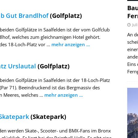
Bau
ub Gut Brandlhof
(Golfplatz)
Fer
Jul
 beiden Golfplätze in Saalfelden ist der vom Golfclub
An d
lhof, welches zum gleichnamigen Hotel gehört.
schei
es 18-Loch-Platz vor ...
mehr anzeigen ...
einen
ande
Eins 
atz Urslautal
(Golfplatz)
Fernp
 beiden Golfplätze in Saalfelden ist der 18-Loch-Platz
 (Par 71). Beeindruckend ist das Bergmassiv des
n Meeres, welches ...
mehr anzeigen ...
Skatepark
(Skatepark)
lden werden Skate-, Scooter- und BMX-Fans im Bronx