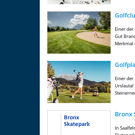
Golfcl
Einer der
Gut Brand
Merkmal d
Golfpl
Einer der
Urslautal
Steinerne
Bronx 
In Saalfe