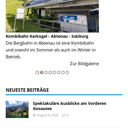
Kombibahn Karkogel - Abtenau - Salzburg
Garmisch-Part
Die Bergbahn in Abtenau ist eine Kombibahn
Garmisch-Parte
und sowohl im Sommer als auch im Winter in
der Hauptorte 
Betrieb.
einer Grandios
rie
Zur Bildgalerie
majestätisch...
NEUESTE BEITRÄGE
Spektakuläre Ausblicke am Vorderen
Gosausee
August 6, 2026
0