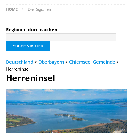
HOME
Die Regionen
Regionen durchsuchen
Deutschland
>
Oberbayern
>
Chiemsee, Gemeinde
>
Herreninsel
Herreninsel