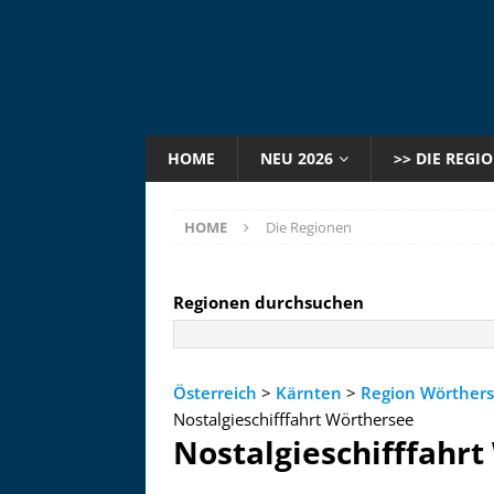
HOME
NEU 2026
>> DIE REGI
HOME
Die Regionen
Regionen durchsuchen
Österreich
>
Kärnten
>
Region Wörther
Nostalgieschifffahrt Wörthersee
Nostalgieschifffahr