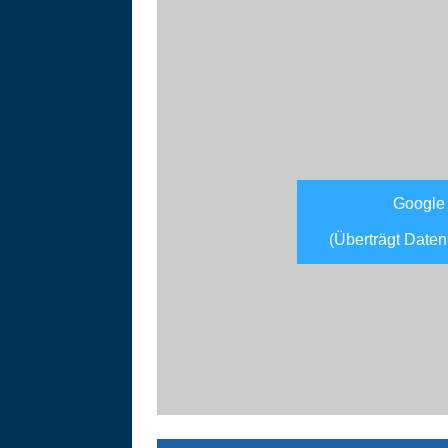
Google
(Überträgt Daten
Asitzbahn - Leogang - Bilder
Schau Dir hier Bilder der Asitzbah
an.