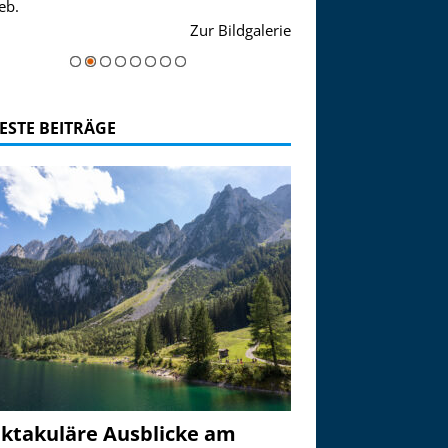
eb.
einer Grandiosen Alpen
Zur Bildgalerie
majestätisch...
ESTE BEITRÄGE
ktakuläre Ausblicke am