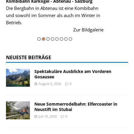
Kombibahn Karkogel - Abtenau - Salzburg
Garmisch-Part
Die Bergbahn in Abtenau ist eine Kombibahn
Garmisch-Parte
und sowohl im Sommer als auch im Winter in
der Hauptorte 
Betrieb.
einer Grandios
rie
Zur Bildgalerie
majestätisch...
NEUESTE BEITRÄGE
Spektakuläre Ausblicke am Vorderen
Gosausee
August 6, 2026
0
Neue Sommerrodelbahn: Elfercoaster in
Neustift im Stubai
Juli 10, 2026
0