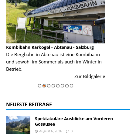
Kombibahn Karkogel - Abtenau - Salzburg
Garmisch-Part
Die Bergbahn in Abtenau ist eine Kombibahn
Garmisch-Parte
und sowohl im Sommer als auch im Winter in
der Hauptorte 
Betrieb.
einer Grandios
rie
Zur Bildgalerie
majestätisch...
NEUESTE BEITRÄGE
Spektakuläre Ausblicke am Vorderen
Gosausee
August 6, 2026
0