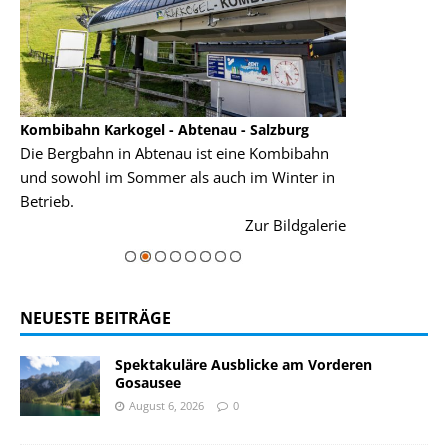
Kombibahn Karkogel - Abtenau - Salzburg
Garmisch-Part
Die Bergbahn in Abtenau ist eine Kombibahn
Garmisch-Parte
und sowohl im Sommer als auch im Winter in
der Hauptorte 
Betrieb.
einer Grandios
rie
Zur Bildgalerie
majestätisch...
NEUESTE BEITRÄGE
Spektakuläre Ausblicke am Vorderen
Gosausee
August 6, 2026
0