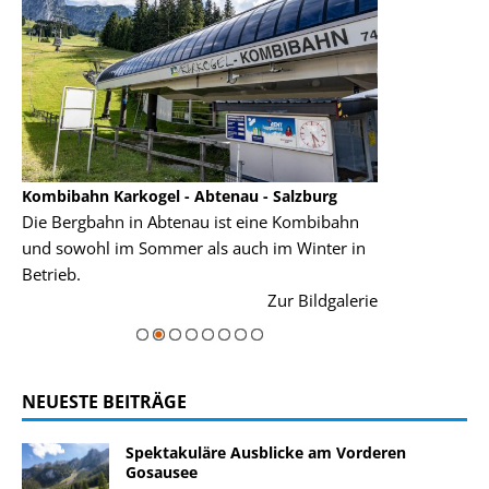
Kombibahn Karkogel - Abtenau - Salzburg
Garmisch-Part
Die Bergbahn in Abtenau ist eine Kombibahn
Garmisch-Parte
und sowohl im Sommer als auch im Winter in
der Hauptorte 
Betrieb.
einer Grandios
rie
Zur Bildgalerie
majestätisch...
NEUESTE BEITRÄGE
Spektakuläre Ausblicke am Vorderen
Gosausee