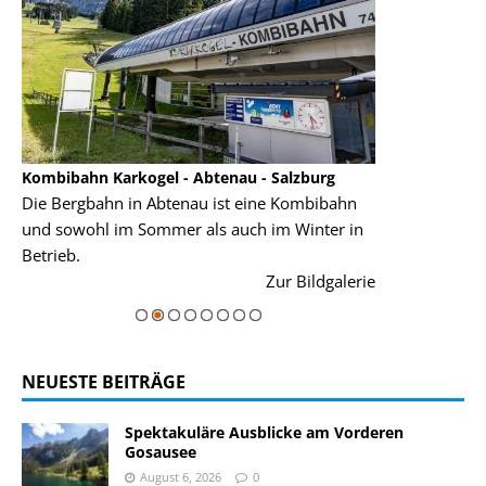
Kombibahn Karkogel - Abtenau - Salzburg
Garmisch-Part
Die Bergbahn in Abtenau ist eine Kombibahn
Garmisch-Parte
und sowohl im Sommer als auch im Winter in
der Hauptorte 
Betrieb.
einer Grandios
rie
Zur Bildgalerie
majestätisch...
NEUESTE BEITRÄGE
Spektakuläre Ausblicke am Vorderen
Gosausee
August 6, 2026
0