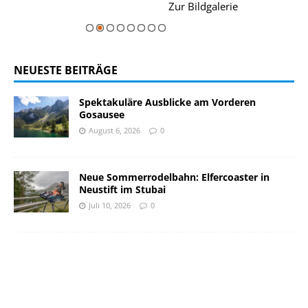
rie
Zur Bildgalerie
majestätisch...
NEUESTE BEITRÄGE
Spektakuläre Ausblicke am Vorderen
Gosausee
August 6, 2026
0
Neue Sommerrodelbahn: Elfercoaster in
Neustift im Stubai
Juli 10, 2026
0