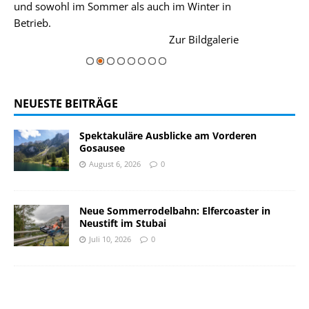
und sowohl im Sommer als auch im Winter in
der Hauptorte 
Betrieb.
einer Grandios
rie
Zur Bildgalerie
majestätisch...
NEUESTE BEITRÄGE
Spektakuläre Ausblicke am Vorderen
Gosausee
August 6, 2026
0
Neue Sommerrodelbahn: Elfercoaster in
Neustift im Stubai
Juli 10, 2026
0