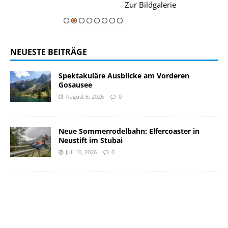
rie
Zur Bildgalerie
majestätisch...
NEUESTE BEITRÄGE
Spektakuläre Ausblicke am Vorderen
Gosausee
August 6, 2026
0
Neue Sommerrodelbahn: Elfercoaster in
Neustift im Stubai
Juli 10, 2026
0