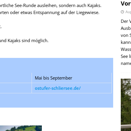
Vor
ortliche See-Runde ausleihen, sondern auch Kajaks.
Aug
arten oder etwas Entspannung auf der Liegewiese.
Der 
.
Ausb
von 
nd Kajaks sind möglich.
kann
Wass
See l
name
Mai bis September
ostufer-schliersee.de/