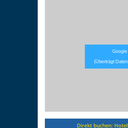
Google
(Überträgt Daten
Asitzbahn - Leogang - Bilder
Schau Dir hier Bilder der Asitzbah
an.
Direkt buchen: Hotel