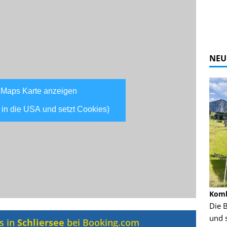
NEU
 Maps Karte anzeigen
 in die USA und setzt Cookies)
Alpine Coaster - Imst - Tirol - Bilder
Komb
n in Leogang
Mehr als 3,5 Kilometer Fahrspaß auf dem
Die 
Alpine Coaster in Imst! Hier kannst Du Dir
und 
s in
Schliersee
bei Booking.com