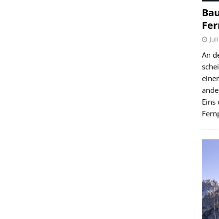
Bau
Fer
Jul
An d
schei
einen
ande
Eins 
Fernp