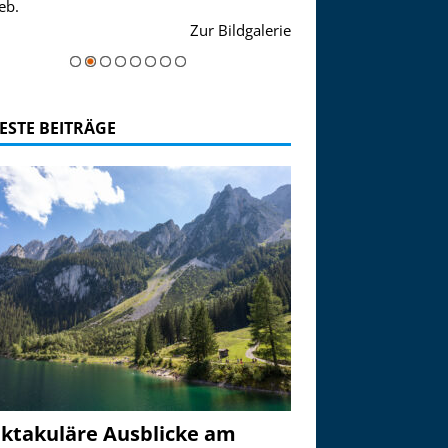
eb.
einer Grandiosen Alpen
Zur Bildgalerie
majestätisch...
ESTE BEITRÄGE
ktakuläre Ausblicke am