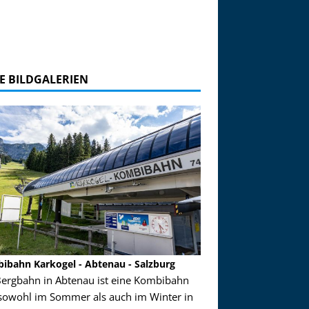
E BILDGALERIEN
ibahn Karkogel - Abtenau - Salzburg
Garmisch-Partenkirch
Bergbahn in Abtenau ist eine Kombibahn
Garmisch-Partenkirchen
sowohl im Sommer als auch im Winter in
der Hauptorte in Deuts