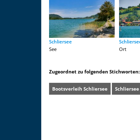
Schliersee
Schlierse
See
Ort
Zugeordnet zu folgenden Stichworten:
Bootsverleih Schliersee
Schliersee