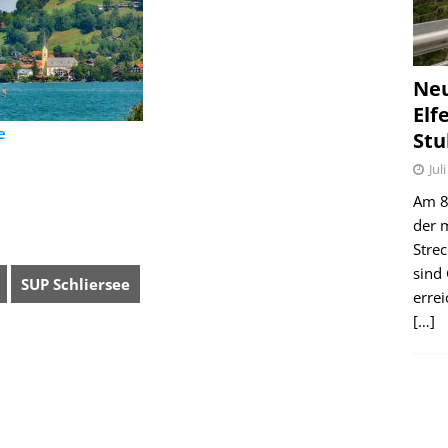
Ne
Elf
e
Stu
Jul
Am 8.
der 
Stre
sind
SUP Schliersee
erre
[…]