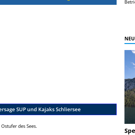
r Bildgalerie
Bilder des Coasters ansehen.
Betri
Zur Bildgalerie
NEU
ersage SUP und Kajaks Schliersee
 Ostufer des Sees.
Spe