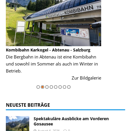
Kombibahn Karkogel - Abtenau - Salzburg
Garmisch-Part
Die Bergbahn in Abtenau ist eine Kombibahn
Garmisch-Parte
und sowohl im Sommer als auch im Winter in
der Hauptorte 
Betrieb.
einer Grandios
rie
Zur Bildgalerie
majestätisch...
NEUESTE BEITRÄGE
Spektakuläre Ausblicke am Vorderen
Gosausee
August 6, 2026
0