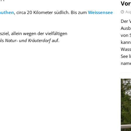
Vor
Aug
authen
, circa 20 Kilometer südlich. Bis zum
Weissensee
Der 
Ausb
iel, allein wegen der vielfältigen
von 
als
Natur- und Kräuterdorf
auf.
kann
Wass
See l
name