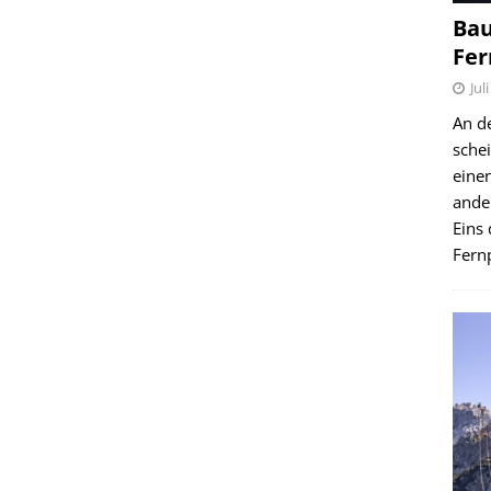
Bau
Fer
Jul
An d
schei
einen
ande
Eins 
Fernp