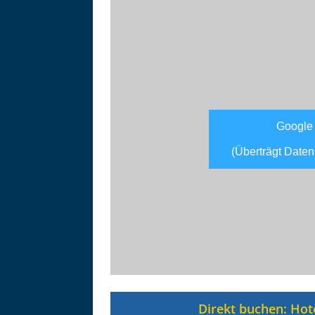
Google
(Überträgt Daten
Asitzbahn - Leogang - Bilder
Schau Dir hier Bilder der Asitzbah
an.
Direkt buchen: Hot