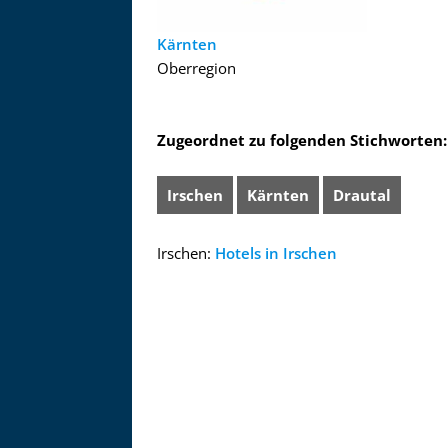
Kärnten
Oberregion
Zugeordnet zu folgenden Stichworten:
Irschen
Kärnten
Drautal
Irschen:
Hotels in Irschen