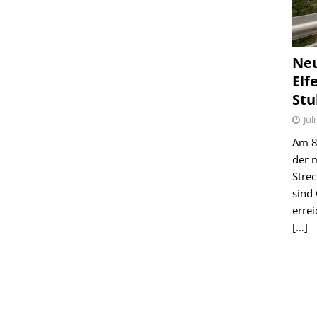
Ne
Elf
Stu
Jul
Am 8.
der 
Stre
sind
erre
[…]