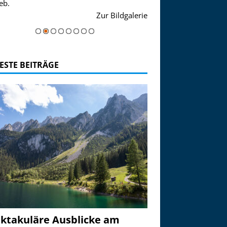
eb.
einer Grandiosen Alpen
Zur Bildgalerie
majestätisch...
ESTE BEITRÄGE
ktakuläre Ausblicke am