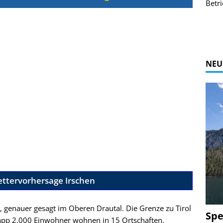
r Bildgalerie
Bilder des Coasters ansehen.
Betri
Zur Bildgalerie
NEU
ettervorhersage Irschen
n, genauer gesagt im Oberen Drautal. Die Grenze zu Tirol
Spe
knapp 2.000 Einwohner wohnen in 15 Ortschaften.