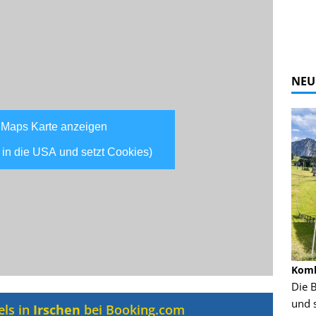
NEU
 Maps Karte anzeigen
 in die USA und setzt Cookies)
Alpine Coaster - Imst - Tirol - Bilder
Komb
n in Leogang
Mehr als 3,5 Kilometer Fahrspaß auf dem
Die 
Alpine Coaster in Imst! Hier kannst Du Dir
und 
els in
Irschen
bei Booking.com