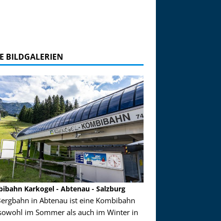
E BILDGALERIEN
ibahn Karkogel - Abtenau - Salzburg
Garmisch-Partenkirch
Bergbahn in Abtenau ist eine Kombibahn
Garmisch-Partenkirchen
sowohl im Sommer als auch im Winter in
der Hauptorte in Deuts