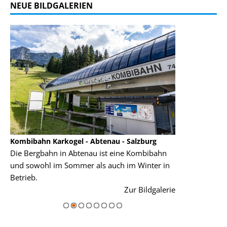
NEUE BILDGALERIEN
Kombibahn Karkogel - Abtenau - Salzburg
Garmisch-Part
Die Bergbahn in Abtenau ist eine Kombibahn
Garmisch-Parte
und sowohl im Sommer als auch im Winter in
der Hauptorte 
Betrieb.
einer Grandios
rie
Zur Bildgalerie
majestätisch...