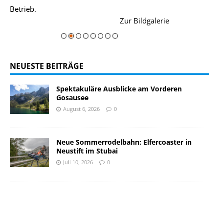
Betrieb.
einer Grandios
rie
Zur Bildgalerie
majestätisch...
NEUESTE BEITRÄGE
Spektakuläre Ausblicke am Vorderen
Gosausee
August 6, 2026
0
Neue Sommerrodelbahn: Elfercoaster in
Neustift im Stubai
Juli 10, 2026
0