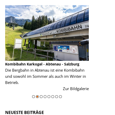
Kombibahn Karkogel - Abtenau - Salzburg
Garmisch-Part
Die Bergbahn in Abtenau ist eine Kombibahn
Garmisch-Parte
und sowohl im Sommer als auch im Winter in
der Hauptorte 
Betrieb.
einer Grandios
rie
Zur Bildgalerie
majestätisch...
NEUESTE BEITRÄGE