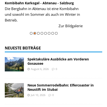
Kombibahn Karkogel - Abtenau - Salzburg
Garmisch-Part
Die Bergbahn in Abtenau ist eine Kombibahn
Garmisch-Parte
und sowohl im Sommer als auch im Winter in
der Hauptorte 
Betrieb.
einer Grandios
rie
Zur Bildgalerie
majestätisch...
NEUESTE BEITRÄGE
Spektakuläre Ausblicke am Vorderen
Gosausee
August 6, 2026
0
Neue Sommerrodelbahn: Elfercoaster in
Neustift im Stubai
Juli 10, 2026
0