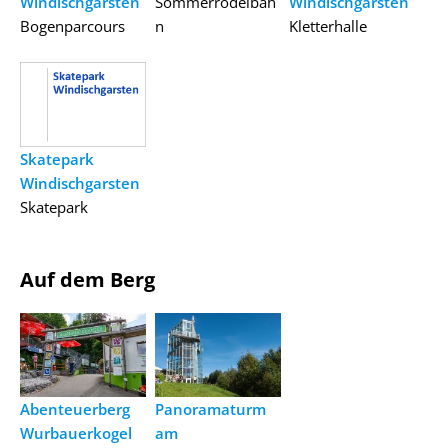
Windischgarsten
Sommerrodelbah
Windischgarsten
Bogenparcours
n
Kletterhalle
Skatepark
Windischgarsten
Skatepark
Auf dem Berg
Abenteuerberg
Panoramaturm
Wurbauerkogel
am