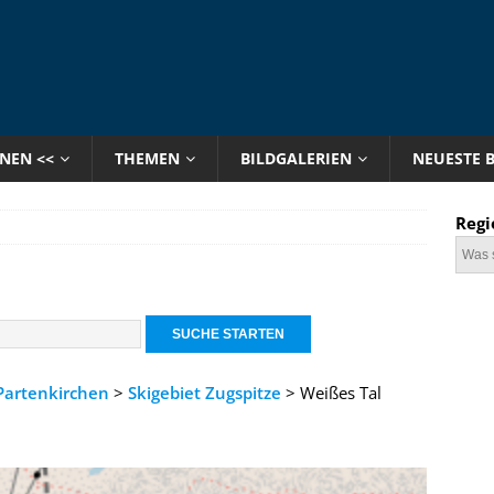
ONEN <<
THEMEN
BILDGALERIEN
NEUESTE 
Regi
Partenkirchen
>
Skigebiet Zugspitze
> Weißes Tal