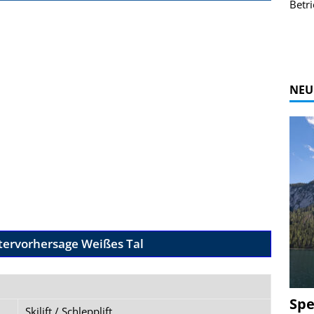
r Bildgalerie
Bilder des Coasters ansehen.
Betri
Zur Bildgalerie
NEU
tervorhersage Weißes Tal
Spe
Skilift / Schlepplift