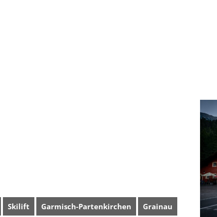
Skilift
Garmisch-Partenkirchen
Grainau