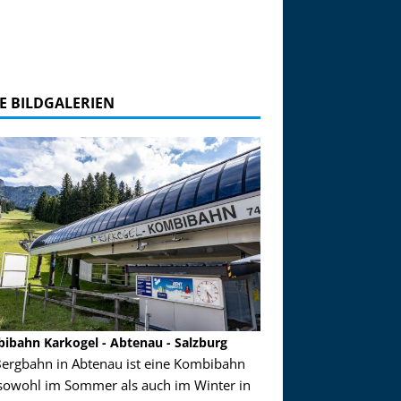
E BILDGALERIEN
ibahn Karkogel - Abtenau - Salzburg
Garmisch-Partenkirch
Bergbahn in Abtenau ist eine Kombibahn
Garmisch-Partenkirchen
sowohl im Sommer als auch im Winter in
der Hauptorte in Deuts