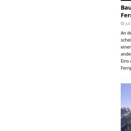
Bau
Fer
Jul
An d
schei
einen
ande
Eins 
Fernp