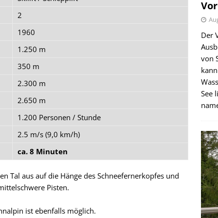
Vor
2
Aug
1960
Der 
Ausb
1.250 m
von 
350 m
kann
Wass
2.300 m
See l
2.650 m
name
1.200 Personen / Stunde
2.5 m/s (9,0 km/h)
ca. 8 Minuten
ßen Tal aus auf die Hänge des Schneefernerkopfes und
mittelschwere Pisten.
nalpin ist ebenfalls möglich.