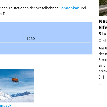
t den Talstationen der Sesselbahnen
Sonnenkar
und
 Tal.
Ne
Elf
Stu
1960
Jul
Am 8.
der 
Stre
sind
erre
[…]
andeck