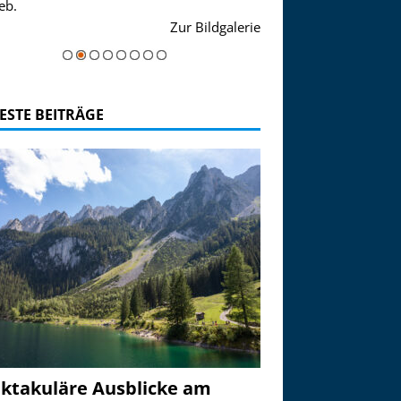
eb.
einer Grandiosen Alpen
Zur Bildgalerie
majestätisch...
ESTE BEITRÄGE
ktakuläre Ausblicke am