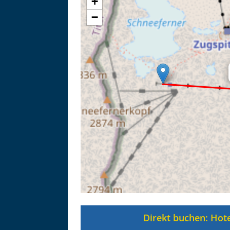
+
−
Asitzbahn - Leogang - Bilder
Schau Dir hier Bilder der Asitzbah
Direkt buchen: Hote
an.