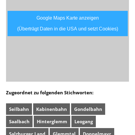
Google Maps Karte anzeigen
(Überträgt Daten in die USA und setzt Cookies)
Zugeordnet zu folgenden Stichworten:
Seilbahn
Kabinenbahn
Gondelbahn
Saalbach
Hinterglemm
Leogang
Salzburger Land
Glemmtal
Doppelmayr