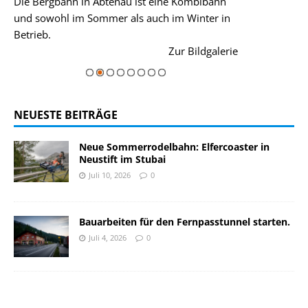
Die Bergbahn in Abtenau ist eine Kombibahn
Garmisch-Parte
und sowohl im Sommer als auch im Winter in
der Hauptorte 
Betrieb.
einer Grandios
rie
Zur Bildgalerie
majestätisch...
NEUESTE BEITRÄGE
Neue Sommerrodelbahn: Elfercoaster in
Neustift im Stubai
Juli 10, 2026
0
Bauarbeiten für den Fernpasstunnel starten.
Juli 4, 2026
0