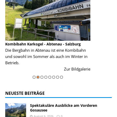
Kombibahn Karkogel - Abtenau - Salzburg
Garmisch-Part
Die Bergbahn in Abtenau ist eine Kombibahn
Garmisch-Parte
und sowohl im Sommer als auch im Winter in
der Hauptorte 
Betrieb.
einer Grandios
rie
Zur Bildgalerie
majestätisch...
NEUESTE BEITRÄGE
Spektakuläre Ausblicke am Vorderen
Gosausee
August 6, 2026
0