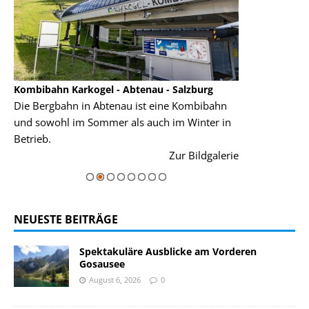
ahn Karkogel - Abtenau - Salzburg
Garmisch-Partenkirchen
rgbahn in Abtenau ist eine Kombibahn
Garmisch-Partenkirchen i
wohl im Sommer als auch im Winter in
der Hauptorte in Deutsch
.
einer Grandiosen Alpenku
Zur Bildgalerie
majestätisch...
NEUESTE BEITRÄGE
Spektakuläre Ausblicke am Vorderen
Gosausee
August 6, 2026
0