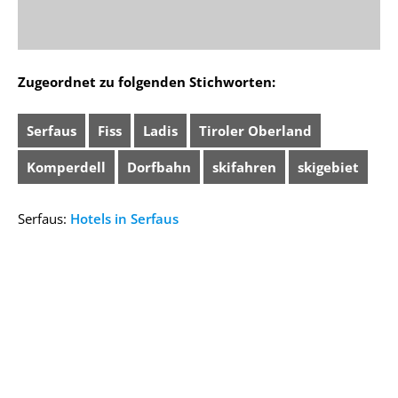
Zugeordnet zu folgenden Stichworten:
Serfaus
Fiss
Ladis
Tiroler Oberland
Komperdell
Dorfbahn
skifahren
skigebiet
Serfaus:
Hotels in Serfaus