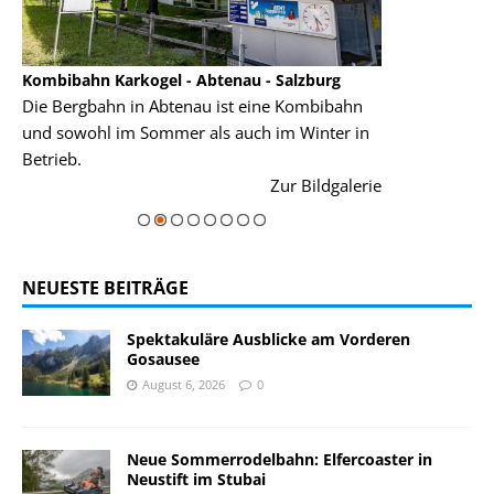
Kombibahn Karkogel - Abtenau - Salzburg
Garmisch-Part
Die Bergbahn in Abtenau ist eine Kombibahn
Garmisch-Parte
und sowohl im Sommer als auch im Winter in
der Hauptorte 
Betrieb.
einer Grandios
rie
Zur Bildgalerie
majestätisch...
NEUESTE BEITRÄGE
Spektakuläre Ausblicke am Vorderen
Gosausee
August 6, 2026
0
Neue Sommerrodelbahn: Elfercoaster in
Neustift im Stubai