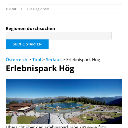
HOME
Die Regionen
Regionen durchsuchen
Österreich
>
Tirol
>
Serfaus
> Erlebnispark Hög
Erlebnispark Hög
Übersicht über den Erlebnispark Hög • © www.foto-