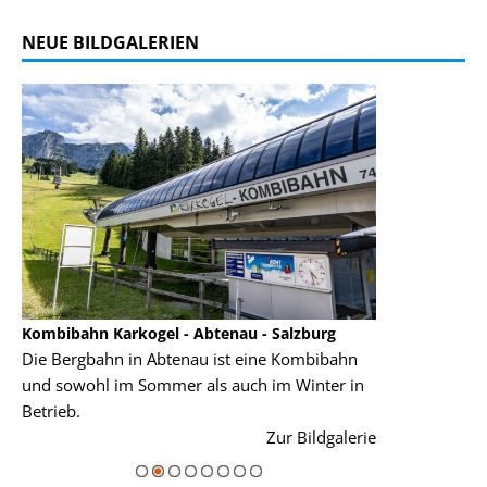
NEUE BILDGALERIEN
Kombibahn Karkogel - Abtenau - Salzburg
Garmisch-Part
Die Bergbahn in Abtenau ist eine Kombibahn
Garmisch-Parte
und sowohl im Sommer als auch im Winter in
der Hauptorte 
Betrieb.
einer Grandios
rie
Zur Bildgalerie
majestätisch...