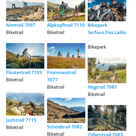
Almtrail 7097
Alpkopftrail 7110
Bikepark
Biketrail
Biketrail
Serfaus.Fiss.Ladis
.
Bikepark
Flüstertrail 7103
Frommestrail
Biketrail
7077
Biketrail
Högtrail 7081
Biketrail
Jochtrail 7115
Scheidtrail 7082
Biketrail
Biketrail
Zirbentrail 7083