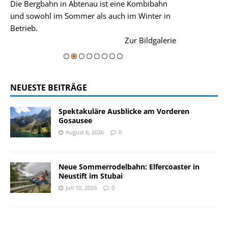
Die Bergbahn in Abtenau ist eine Kombibahn
Garmisch-Parte
und sowohl im Sommer als auch im Winter in
der Hauptorte 
Betrieb.
einer Grandios
rie
Zur Bildgalerie
majestätisch...
NEUESTE BEITRÄGE
Spektakuläre Ausblicke am Vorderen
Gosausee
August 6, 2026
0
Neue Sommerrodelbahn: Elfercoaster in
Neustift im Stubai
Juli 10, 2026
0