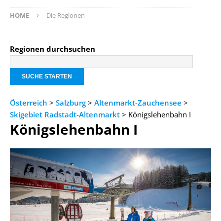
HOME
Die Regionen
Regionen durchsuchen
Österreich
>
Salzburg
>
Altenmarkt-Zauchensee
>
Skigebiet Radstadt-Altenmarkt
> Königslehenbahn I
Königslehenbahn I